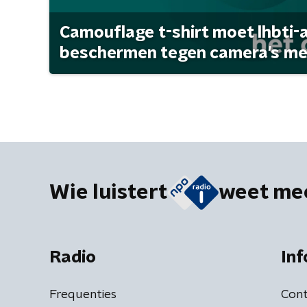
Camouflage t-shirt moet lhbti-
beschermen tegen camera's met 
Wie luistert
weet me
Radio
Inf
Frequenties
Cont