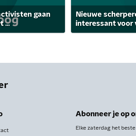
activisten gaan
Nieuwe scherpere
...
interessant voor
er
o
Abonneer je op o
Elke zaterdag het beste
act