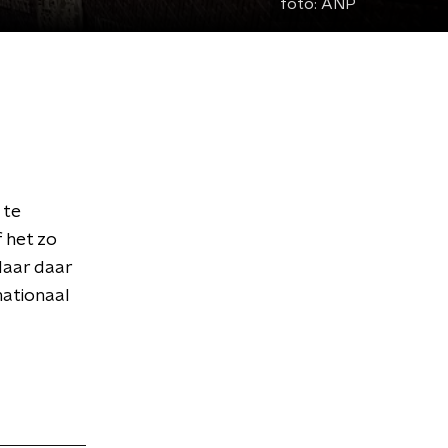
foto:
ANP
 te
 het zo
Maar daar
rnationaal