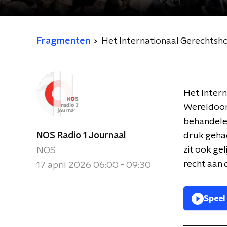
Fragmenten
Het Internationaal Gerechtsho
Het Intern
Wereldoorl
behandelen
NOS Radio 1 Journaal
druk gehad
zit ook gel
NOS
recht aan 
17 april 2026 06:00 - 09:30
Speel