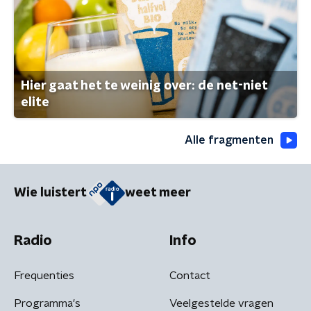
Hier gaat het te weinig over: de net-niet
elite
Alle fragmenten
Wie luistert
weet meer
Radio
Info
Frequenties
Contact
Programma's
Veelgestelde vragen