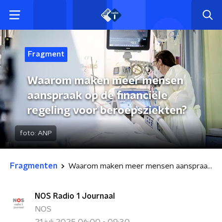
Fragment
Waarom maken meer mensen
aanspraak op de financiële
regeling voor beroepsziekten?
foto:
ANP
Fragmenten
Waarom maken meer mensen aanspraak op de financiële regeling voor beroepsziekten?
NOS Radio 1 Journaal
NOS