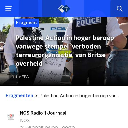
Fragment
Palestine Action in hoger beroep
vanwege stempel 'verboden
terreurorganisatie' van Britse
overheid
foto:
EPA
Fragmenten
Palestine Action in hoger beroep vanwege stempel 'verboden terreurorganisatie' van Britse overheid
NOS Radio 1 Journaal
NOS