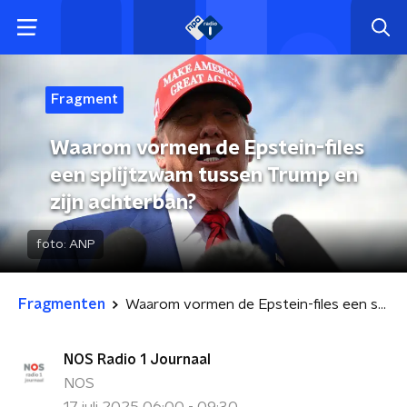
Fragment
Waarom vormen de Epstein-files
een splijtzwam tussen Trump en
zijn achterban?
foto:
ANP
Fragmenten
Waarom vormen de Epstein-files een splijtzwam tussen Trump en zijn achterban?
NOS Radio 1 Journaal
NOS