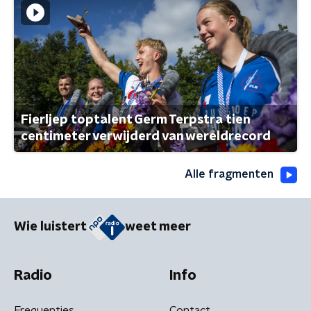
Fierljep toptalent Germ Terpstra tien
centimeter verwijderd van wereldrecord
Alle fragmenten
Wie luistert
weet meer
Radio
Info
Frequenties
Contact