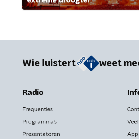
extreme droogte?
Wie luistert
weet me
Radio
Inf
Frequenties
Cont
Programma's
Veel
Presentatoren
App 