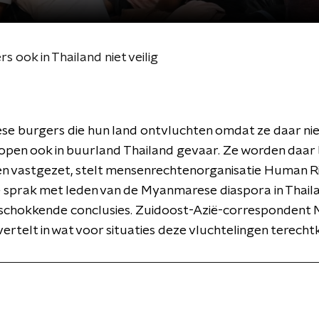
ook in Thailand niet veilig
e burgers die hun land ontvluchten omdat ze daar nie
n, lopen ook in buurland Thailand gevaar. Ze worden daar
en vastgezet, stelt mensenrechtenorganisatie Human R
 sprak met leden van de Myanmarese diaspora in Thail
schokkende conclusies. Zuidoost-Azië-correspondent
ertelt in wat voor situaties deze vluchtelingen terech