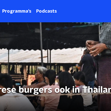
Programma's
Podcasts
se burgers ook in Thaila