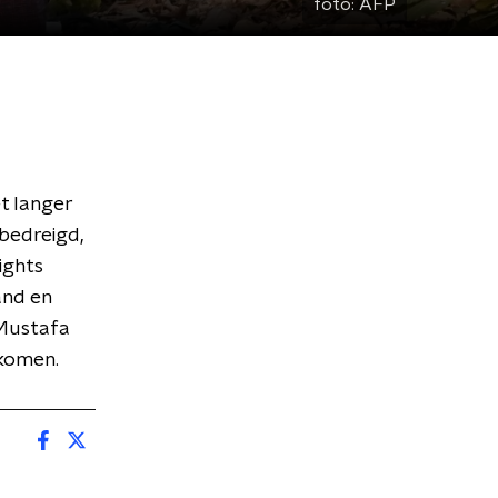
foto:
AFP
t langer
 bedreigd,
ights
and en
 Mustafa
tkomen.