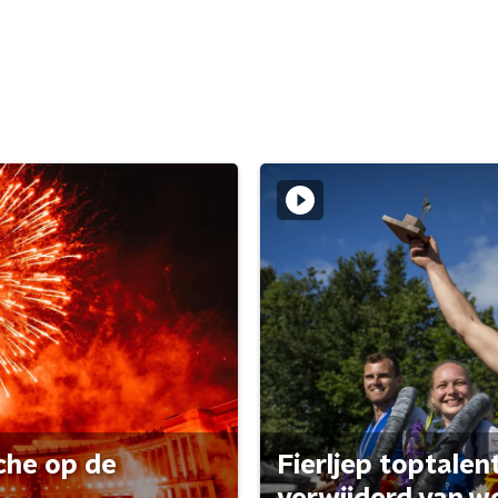
che op de
Fierljep toptalen