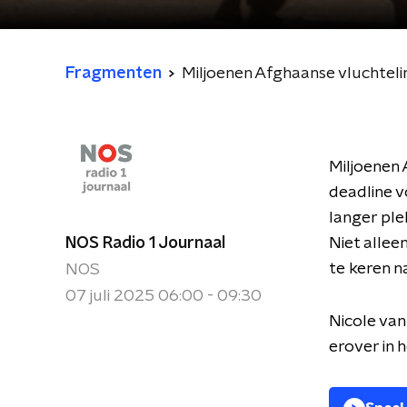
Fragmenten
Miljoenen Afghaanse vluchtel
Miljoenen
deadline v
langer ple
NOS Radio 1 Journaal
Niet allee
te keren n
NOS
07 juli 2025 06:00 - 09:30
Nicole van
erover in 