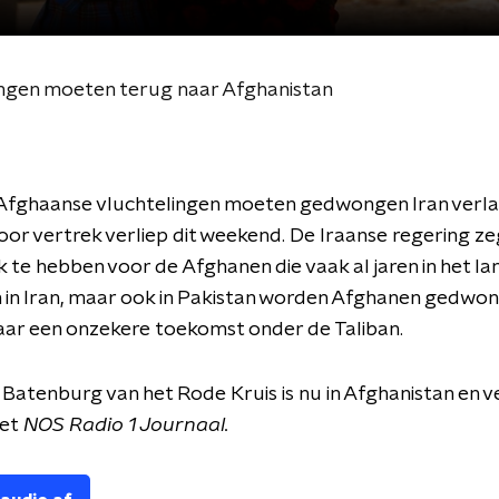
ingen moeten terug naar Afghanistan
 Afghaanse vluchtelingen moeten gedwongen Iran verla
oor vertrek verliep dit weekend. De Iraanse regering ze
k te hebben voor de Afghanen die vaak al jaren in het l
n in Iran, maar ook in Pakistan worden Afghanen gedwo
aar een onzekere toekomst onder de Taliban.
 Batenburg van het Rode Kruis is nu in Afghanistan en v
het
NOS Radio 1 Journaal.