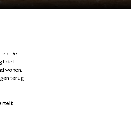
ten. De
gt niet
and wonen.
ngen terug
ertelt