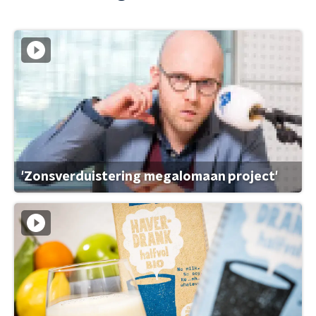
'Zonsverduistering megalomaan project'