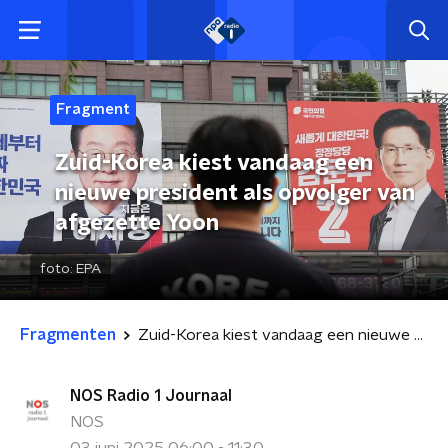
Fragment
Zuid-Korea kiest vandaag een
nieuwe president als opvolger van
afgezette Yoon
foto:
EPA
Fragmenten
Zuid-Korea kiest vandaag een nieuwe president als opvolger van afgezette Yoon
NOS Radio 1 Journaal
NOS