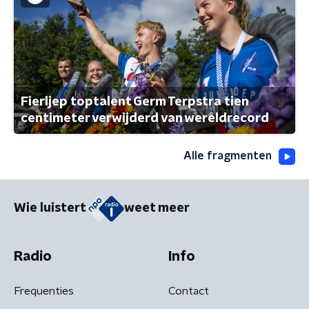
Fierljep toptalent Germ Terpstra tien
centimeter verwijderd van wereldrecord
Alle fragmenten
Wie luistert
weet meer
Radio
Info
Frequenties
Contact