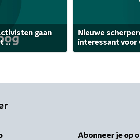
activisten gaan
Nieuwe scherpere
...
interessant voor
er
o
Abonneer je op o