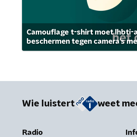
Camouflage t-shirt moet lhbti-
beschermen tegen camera's met 
Wie luistert
weet me
Radio
Inf