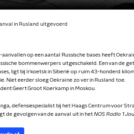
anval in Rusland uitgevoerd
aanvallen op een aantal Russische bases heeft Oekraï
ussische bommenwerpers uitgeschakeld. Een van de get
ases, ligt bij Irkoetsk in Siberië op ruim 43-honderd kil
nie. Niet eerder sloeg Oekraïne zo ver in Rusland toe.
dent Geert Groot Koerkamp in Moskou.
inga, defensiespecialist bij het Haags Centrum voor Str
egt de gevolgen van de aanval uit in het
NOS Radio 1 Jou