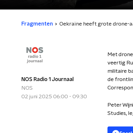
Fragmenten
Oekraïne heeft grote drone-a
Met drone-
veertig R
militaire b
NOS Radio 1 Journaal
de frontli
Correspon
NOS
02 juni 2025 06:00 - 09:30
Peter Wijn
Studies, l