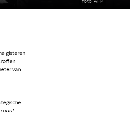
foto:
AFP
ne gisteren
roffen
ometer van
ategische
rnaal.