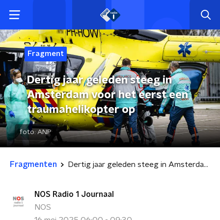
Fragment
Dertig jaar geleden steeg in
Amsterdam voor het eerst een
traumahelikopter op
foto:
ANP
Fragmenten
Dertig jaar geleden steeg in Amsterdam voor het eerst een traumahelikopter op
NOS Radio 1 Journaal
NOS