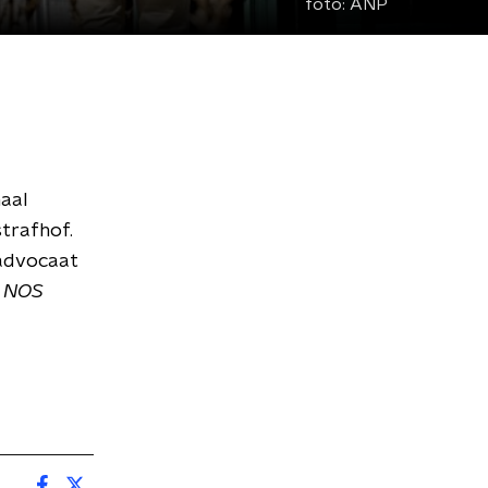
foto:
ANP
maal
trafhof.
 advocaat
t
NOS