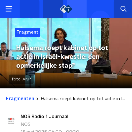
Fragment
Halsema roept kabinet op tot
actie in Israël-kwestie: een
opmerkelijke stap?
foto:
ANP
Fragmenten
Halsema roept kabinet op tot actie in Israël-kwestie: een opmerkelijke stap?
NOS Radio 1 Journaal
NOS