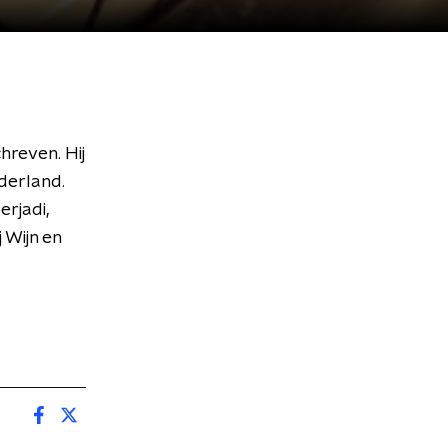
hreven. Hij
ederland.
rjadi,
 Wijn en