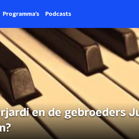
Programma's
Podcasts
rjardi en de gebroeders J
en?