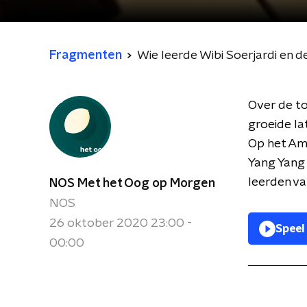
Fragmenten
Wie leerde Wibi Soerjardi en 
Over de to
groeide la
Op het Am
Yang Yang 
leerden va
NOS Met het Oog op Morgen
NOS
26 oktober 2020 23:00 -
Speel
00:00