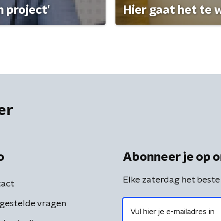
 project'
Hier gaat het te w
er
o
Abonneer je op o
Elke zaterdag het beste
act
gestelde vragen