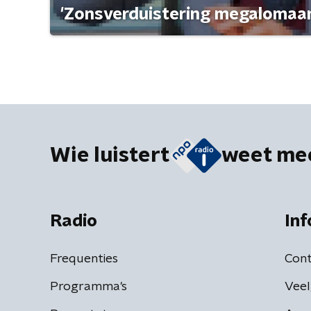
'Zonsverduistering megalomaan
Wie luistert
weet me
Radio
Inf
Frequenties
Cont
Programma's
Veel