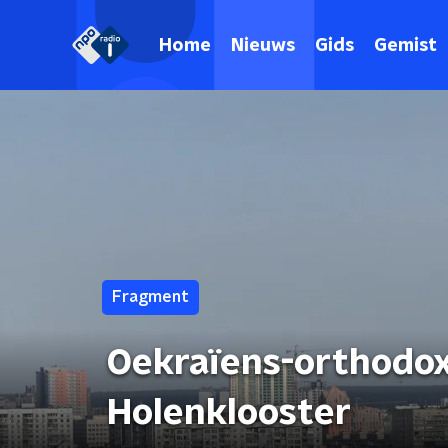
Home
Nieuws
Gids
Gemist
Fragment
Oekraïens-orthodox
Holenklooster