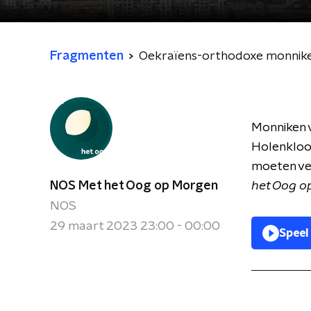
Fragmenten
Oekraïens-orthodoxe monnike
Monniken v
Holenkloos
moeten ver
NOS Met het Oog op Morgen
het Oog o
NOS
29 maart 2023 23:00 - 00:00
Speel