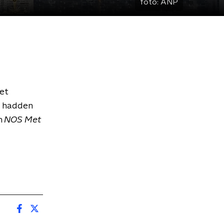
foto:
ANP
et
g hadden
n
NOS Met