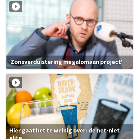
'Zonsverduistering megalomaan project'
Hier gaat het te weinig over: de net-niet
elite