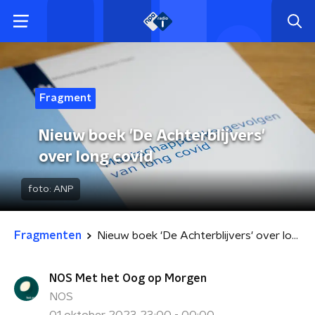
Fragment
Nieuw boek 'De Achterblijvers'
over long covid
foto:
ANP
Fragmenten
Nieuw boek 'De Achterblijvers' over long covid
NOS Met het Oog op Morgen
NOS