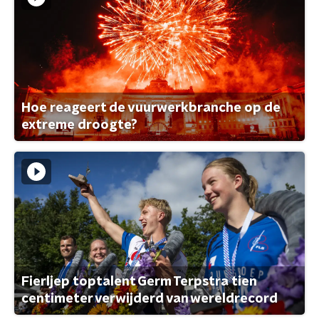
Hoe reageert de vuurwerkbranche op de
extreme droogte?
Fierljep toptalent Germ Terpstra tien
centimeter verwijderd van wereldrecord