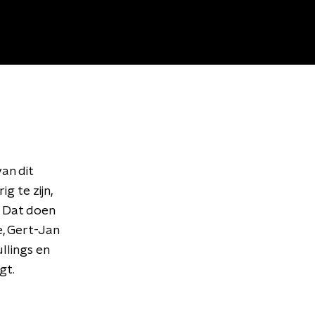
an dit
g te zijn,
. Dat doen
, Gert-Jan
llings en
gt.