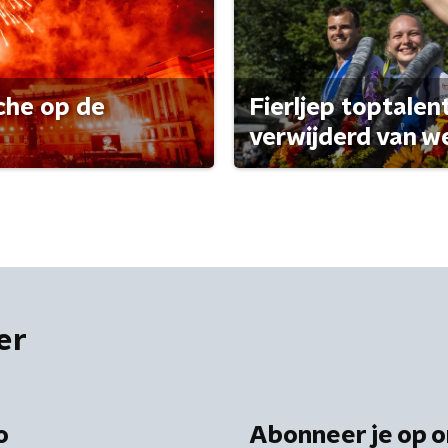
che op de
Fierljep toptalen
verwijderd van w
er
o
Abonneer je op o