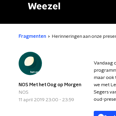
Weezel
Fragmenten
Herinneringen aan onze prese
Vandaag ov
programma.
maar ook t
NOS Met het Oog op Morgen
we met Leo
Segers van
NOS
oud-presen
11 april 2019 23:00 - 23:59