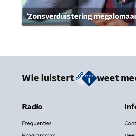
'Zonsverduistering megalomaan
Wie luistert
weet me
Radio
Inf
Frequenties
Cont
Programma's
Veel