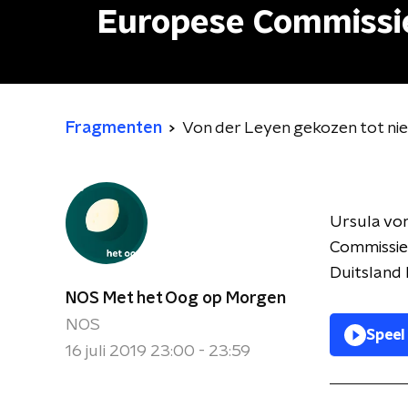
Europese Commissi
Fragmenten
Von der Leyen gekozen tot ni
Ursula von
Commissie.
Duitsland 
NOS Met het Oog op Morgen
NOS
Speel
16 juli 2019 23:00 - 23:59