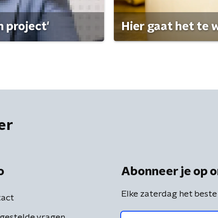
 project'
Hier gaat het te w
er
o
Abonneer je op o
Elke zaterdag het beste
act
gestelde vragen