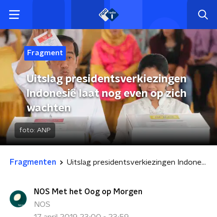
Fragment
Uitslag presidentsverkiezingen
Indonesië laat nog even op zich
wachten
foto:
ANP
Fragmenten
Uitslag presidentsverkiezingen Indonesië laat nog even op zich wachten
NOS Met het Oog op Morgen
NOS