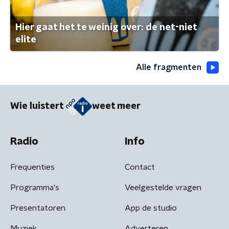
Hier gaat het te weinig over: de net-niet
elite
Alle fragmenten
Wie luistert
weet meer
Radio
Info
Frequenties
Contact
Programma's
Veelgestelde vragen
Presentatoren
App de studio
Muziek
Adverteren