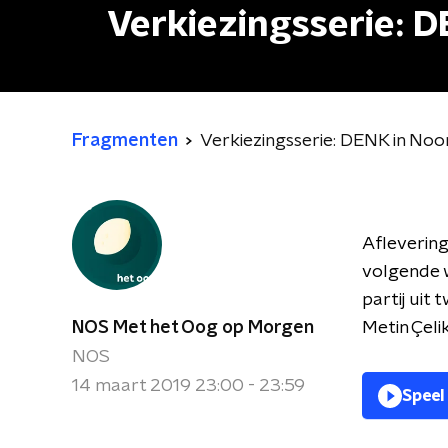
Verkiezingsserie: D
Fragmenten
Verkiezingsserie: DENK in Noo
Aflevering
volgende w
partij uit
NOS Met het Oog op Morgen
Metin Çeli
NOS
14 maart 2019 23:00 - 23:59
Speel