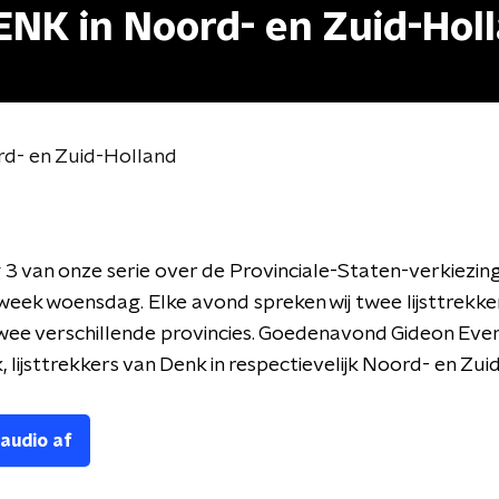
ENK in Noord- en Zuid-Hol
rd- en Zuid-Holland
 3 van onze serie over de Provinciale-Staten-verkiezin
eek woensdag. Elke avond spreken wij twee lijsttrekke
 twee verschillende provincies. Goedenavond Gideon Eve
k, lijsttrekkers van Denk in respectievelijk Noord- en Zui
 audio af