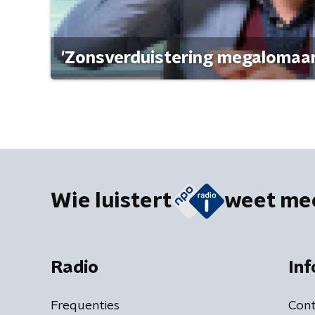
'Zonsverduistering megalomaan
Wie luistert
weet me
Radio
Inf
Frequenties
Cont