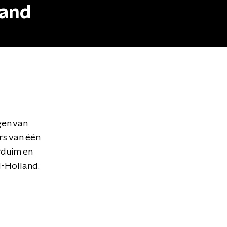
land
gen van
rs van één
rduim en
d-Holland.