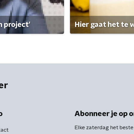
 project'
Hier gaat het te w
er
o
Abonneer je op o
Elke zaterdag het beste
act