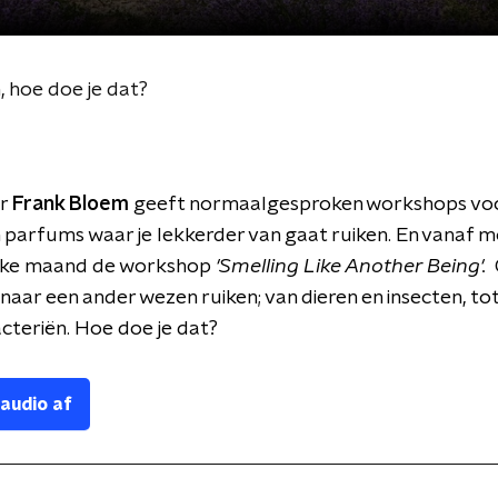
 hoe doe je dat?
ur
Frank Bloem
geeft normaalgesproken workshops voo
parfums waar je lekkerder van gaat ruiken. En vanaf 
 elke maand de workshop
'Smelling Like Another Being'.
naar een ander wezen ruiken; van dieren en insecten, to
acteriën. Hoe doe je dat?
 audio af