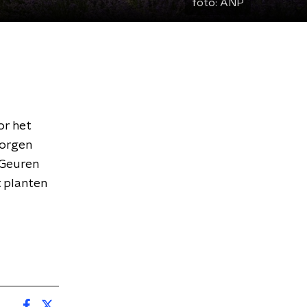
foto:
ANP
r het
morgen
Geuren
t planten