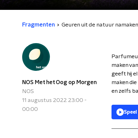
Fragmenten
Geuren uit de natuur namaken,
Parfume
maken van 
geeft hij
NOS Met het Oog op Morgen
maken die 
en zelfs b
NOS
11 augustus 2022 23:00 -
00:00
Speel