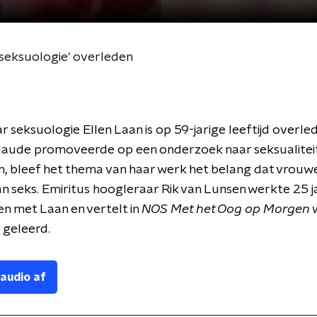
seksuologie' overleden
 seksuologie Ellen Laan is op 59-jarige leeftijd overled
laude promoveerde op een onderzoek naar seksualitei
n, bleef het thema van haar werk het belang dat vrouwe
n seks. Emiritus hoogleraar Rik van Lunsen werkte 25 j
n met Laan en vertelt in
NOS Met het Oog op Morgen
 geleerd.
 audio af