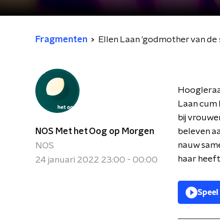
Fragmenten
Ellen Laan 'godmother van de 
Hoogleraar
Laan cum 
bij vrouwe
NOS Met het Oog op Morgen
beleven aa
nauw same
NOS
haar heeft
24 januari 2022 23:00 - 00:00
Speel