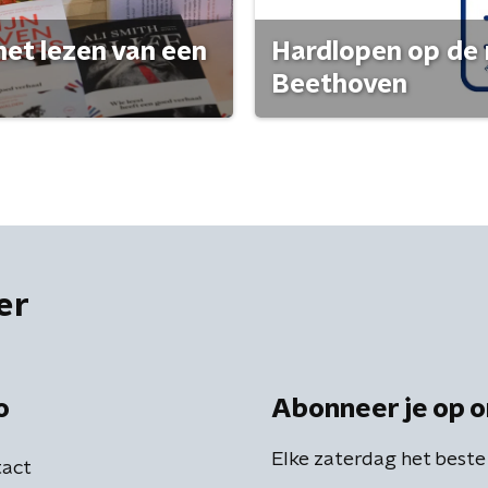
het lezen van een
Hardlopen op de 
Beethoven
er
o
Abonneer je op o
Elke zaterdag het beste
act