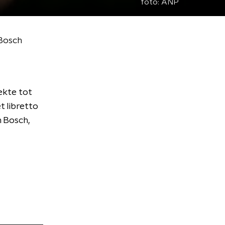
foto:
ANP
 Bosch
iekte tot
t libretto
 Bosch,