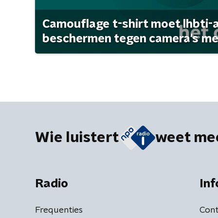
Camouflage t-shirt moet lhbti-
beschermen tegen camera's met 
Wie luistert
weet me
Radio
Inf
Frequenties
Cont