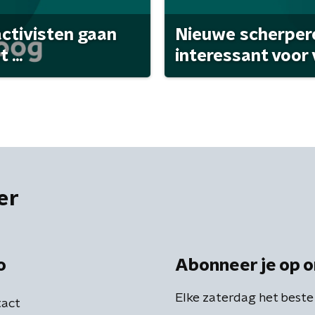
activisten gaan
Nieuwe scherpere
...
interessant voor
er
o
Abonneer je op o
Elke zaterdag het beste
act