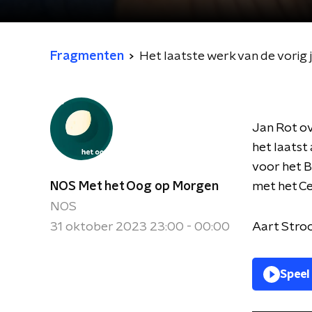
Fragmenten
Het laatste werk van de vorig
Jan Rot ov
het laatst 
voor het B
NOS Met het Oog op Morgen
met het C
NOS
31 oktober 2023 23:00 - 00:00
Aart Stroo
Speel