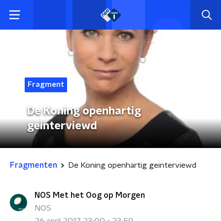
Fragment
De Koning openhartig
geinterviewd
Fragmenten
De Koning openhartig geinterviewd
NOS Met het Oog op Morgen
NOS