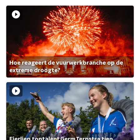
Hoe reageert de vuurwerkbranche op de
extreme droogte?
Fierljep toptalent Germ Terpstra tien