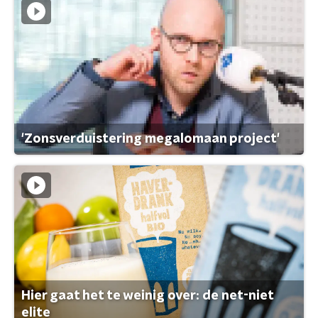
'Zonsverduistering megalomaan project'
Hier gaat het te weinig over: de net-niet
elite