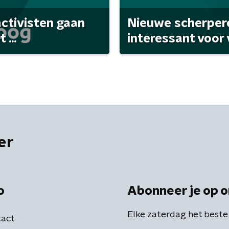
activisten gaan
Nieuwe scherpere
...
interessant voor
er
o
Abonneer je op o
Elke zaterdag het beste
act