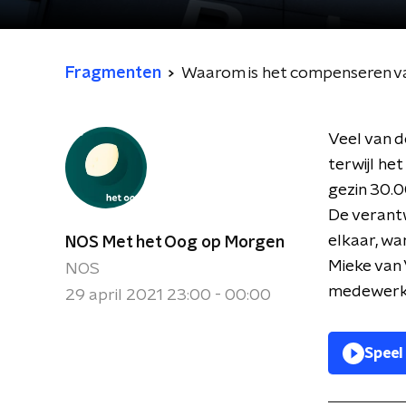
Fragmenten
Waarom is het compenseren van
Veel van 
terwijl he
gezin 30.0
De verantw
elkaar, wa
NOS Met het Oog op Morgen
Mieke van 
NOS
medewerker
29 april 2021 23:00 - 00:00
Speel