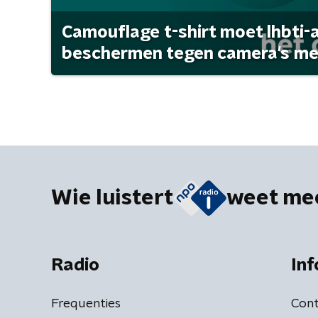
Camouflage t-shirt moet lhbti-
beschermen tegen camera's met 
Wie luistert
weet me
Radio
Inf
Frequenties
Cont