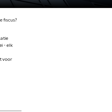
e fiscus?
atie
i - elk
et voor