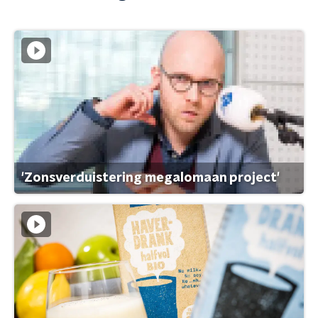
'Zonsverduistering megalomaan project'