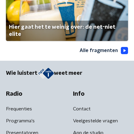
Hier gaat het te weinig over: de net-niet
elite
Alle fragmenten
Wie luistert
weet meer
Radio
Info
Frequenties
Contact
Programma's
Veelgestelde vragen
Presentatoren
App de studio