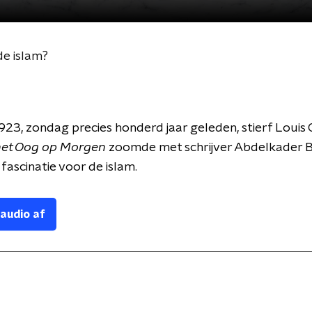
e islam?
 1923, zondag precies honderd jaar geleden, stierf Louis
et Oog op Morgen
zoomde met schrijver Abdelkader Be
fascinatie voor de islam.
 audio af