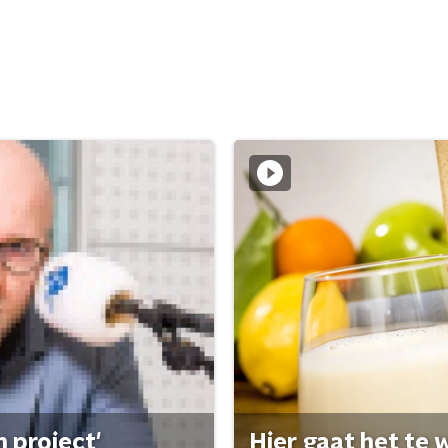
 project'
Hier gaat het te w