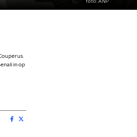
foto:
ANP
 Couperus.
nali in op