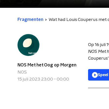
Fragmenten
Wat had Louis Couperus met d
Op 16 juli
NOS Met h
Couperus' 
NOS Met het Oog op Morgen
NOS
Speel
15 juli 2023 23:00 - 00:00