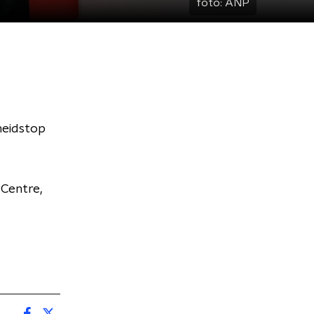
foto:
ANP
heidstop
 Centre,