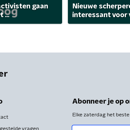
activisten gaan
Nieuwe scherpere
...
interessant voor
er
o
Abonneer je op o
Elke zaterdag het beste
act
gestelde vragen