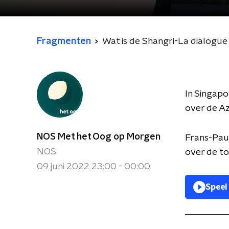
Fragmenten
Wat is de Shangri-La dialogue 
In Singapo
over de Az
NOS Met het Oog op Morgen
Frans-Paul
NOS
over de t
09 juni 2022 23:00 - 00:00
Speel