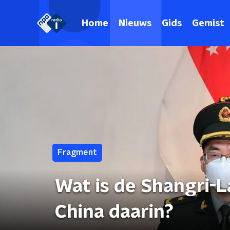
Home
Nieuws
Gids
Gemist
Fragment
Wat is de Shangri-L
China daarin?