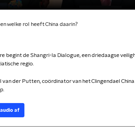
en welke rol heeft China daarin?
re begint de Shangri-la Dialogue, een driedaagse veilig
iatische regio.
 van der Putten, coördinator van het Clingendael China
op.
 audio af