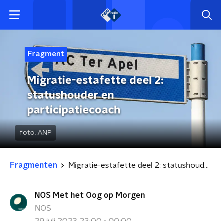
Fragment
Migratie-estafette deel 2:
statushouder en
participatiecoach
foto:
ANP
Fragmenten
Migratie-estafette deel 2: statushouder en participatiecoach
NOS Met het Oog op Morgen
NOS