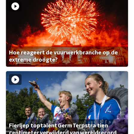
Hoe reageert de vuurwerkbranche op de
extreme droogte?
Fierljep toptalent Germ Terpstra tien
centimeter verwijderd van wereldrecord