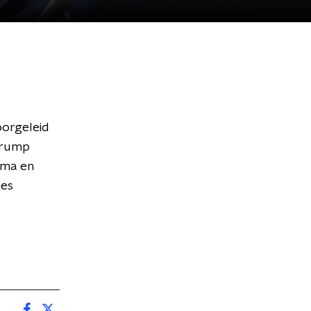
oorgeleid
Trump
uma en
mes