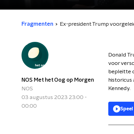
Fragmenten
Ex-president Trump voorgelei
Donald Tru
voor vers
bepleitte 
NOS Met het Oog op Morgen
historicus
Kennedy.
NOS
03 augustus 2023 23:00 -
00:00
Speel