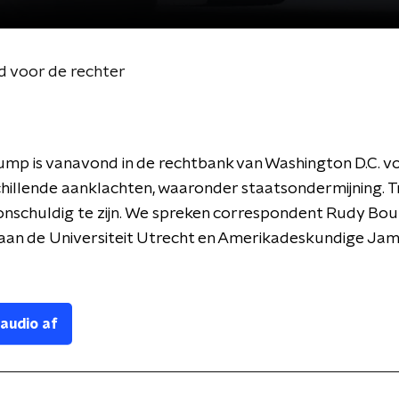
d voor de rechter
mp is vanavond in de rechtbank van Washington D.C. v
chillende aanklachten, waaronder staatsondermijning. 
onschuldig te zijn. We spreken correspondent Rudy Bo
 aan de Universiteit Utrecht en Amerikadeskundige Ja
 audio af