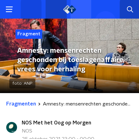
Fragment
Amnesty: mensenrechten
geschonden bij toeslagenaffaire,
vrees voor herhaling
foto:
ANP
Fragmenten
Amnesty: mensenrechten geschonden bij toeslagenaffaire, vrees voor herhaling
NOS Met het Oog op Morgen
NOS