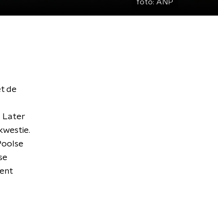
foto:
ANP
t de
. Later
kwestie.
Poolse
se
ent