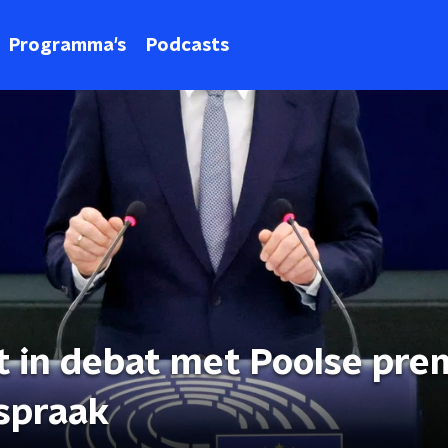
Programma's
Podcasts
 in debat met Poolse pre
spraak