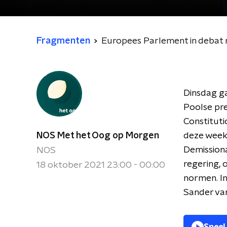
Fragmenten
Europees Parlement in debat 
Dinsdag g
Poolse pr
Constituti
NOS Met het Oog op Morgen
deze week 
Demissiona
NOS
regering, 
18 oktober 2021 23:00 - 00:00
normen. I
Sander va