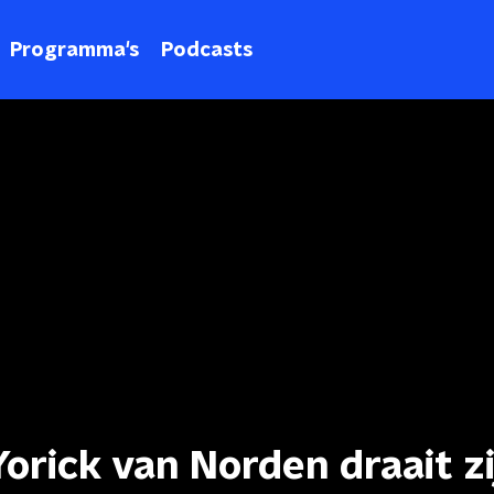
Programma's
Podcasts
orick van Norden draait zi