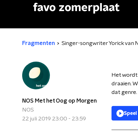
favo zomerplaat
Fragmenten
Singer-songwriter Yorick van 
Het wordt 
draaien. W
dat genre.
NOS Met het Oog op Morgen
NOS
Speel
22 juli 2019 23:00 - 23:59