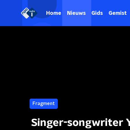
Home
Nieuws
Gids
Gemist
Fragment
Singer-songwriter Y