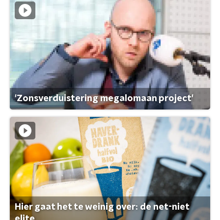
'Zonsverduistering megalomaan project'
Hier gaat het te weinig over: de net-niet
elite