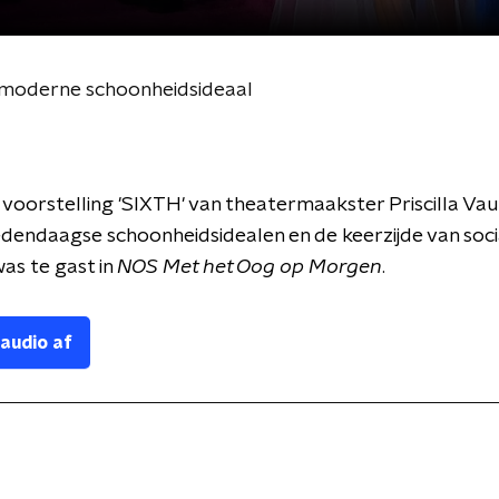
 moderne schoonheidsideaal
voorstelling 'SIXTH' van theatermaakster Priscilla Vau
dendaagse schoonheidsidealen en de keerzijde van soci
as te gast in
NOS Met het Oog op Morgen
.
 audio af