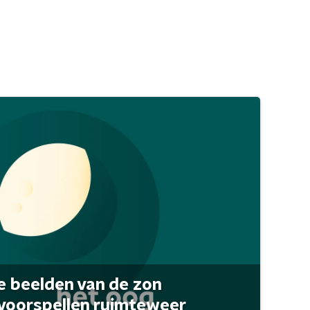
 beelden van de zon
 voorspellen ruimteweer