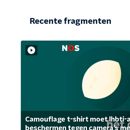
Recente fragmenten
Camouflage t-shirt moet lhbti-
beschermen tegen camera's met 