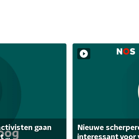
activisten gaan
Nieuwe scherpere
...
interessant voor