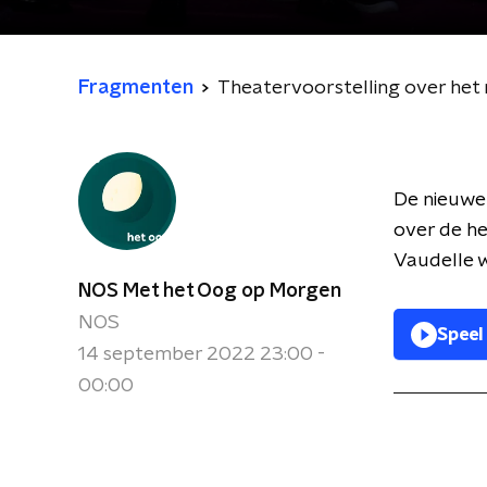
Fragmenten
Theatervoorstelling over het
De nieuwe 
over de he
Vaudelle w
NOS Met het Oog op Morgen
NOS
Speel
14 september 2022 23:00 -
00:00