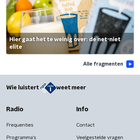
Hier gaat het te weinig over: de net-niet
elite
Alle fragmenten
Wie luistert
weet meer
Radio
Info
Frequenties
Contact
Programma's
Veelgestelde vragen