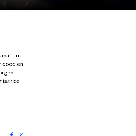
Diana" om
ar dood en
orgen
ntatrice