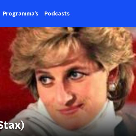
Programma's
Podcasts
Stax)