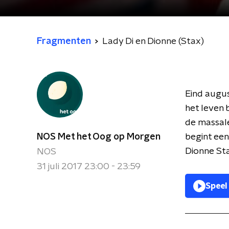
Fragmenten
Lady Di en Dionne (Stax)
Eind augus
het leven 
de massal
NOS Met het Oog op Morgen
begint een
Dionne Sta
NOS
31 juli 2017 23:00 - 23:59
Speel