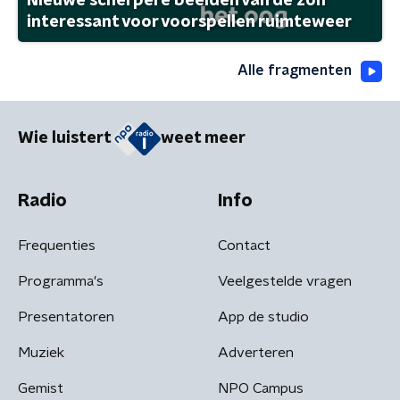
Nieuwe scherpere beelden van de zon
interessant voor voorspellen ruimteweer
Alle fragmenten
Wie luistert
weet meer
Radio
Info
Frequenties
Contact
Programma's
Veelgestelde vragen
Presentatoren
App de studio
Muziek
Adverteren
Gemist
NPO Campus