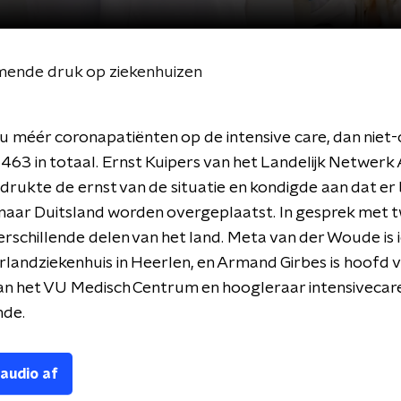
mende druk op ziekenhuizen
nu méér coronapatiënten op de intensive care, dan niet
 463 in totaal. Ernst Kuipers van het Landelijk Netwerk
rukte de ernst van de situatie en kondigde aan dat er
naar Duitsland worden overgeplaatst. In gesprek met t
verschillende delen van het land. Meta van der Woude is i
landziekenhuis in Heerlen, en Armand Girbes is hoofd v
an het VU Medisch Centrum en hoogleraar intensivecar
de.
 audio af