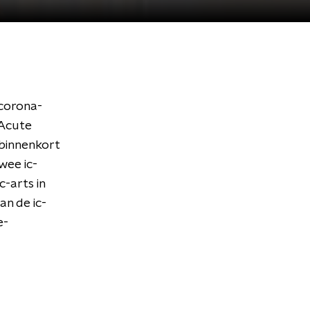
-corona-
 Acute
 binnenkort
wee ic-
c-arts in
an de ic-
e-