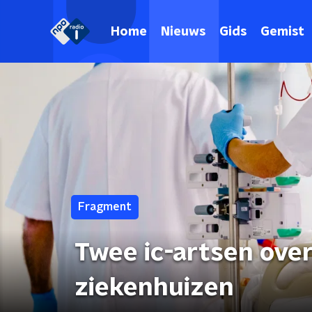
Home
Nieuws
Gids
Gemist
Fragment
Twee ic-artsen ove
ziekenhuizen