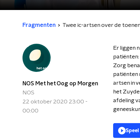
Fragmenten
Twee ic-artsen over de toene
Er liggen 
patiënten:
Zorg benad
patiënten 
artsen in 
NOS Met het Oog op Morgen
het Zuyder
NOS
afdeling v
22 oktober 2020 23:00 -
geneeskun
00:00
Speel