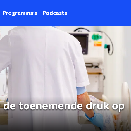
Programma's
Podcasts
r de toenemende druk op