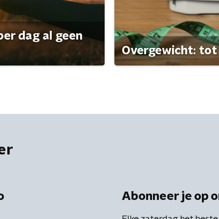
per dag al geen
Overgewicht: tot 
er
o
Abonneer je op o
Elke zaterdag het beste