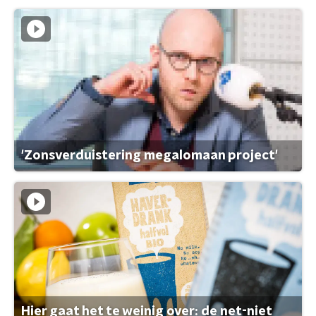
'Zonsverduistering megalomaan project'
Hier gaat het te weinig over: de net-niet