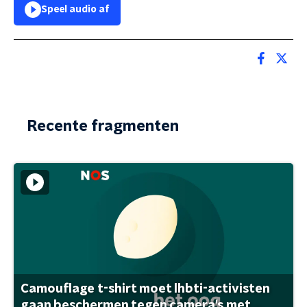
Speel audio af
Recente fragmenten
Camouflage t-shirt moet lhbti-activisten
gaan beschermen tegen camera's met ...