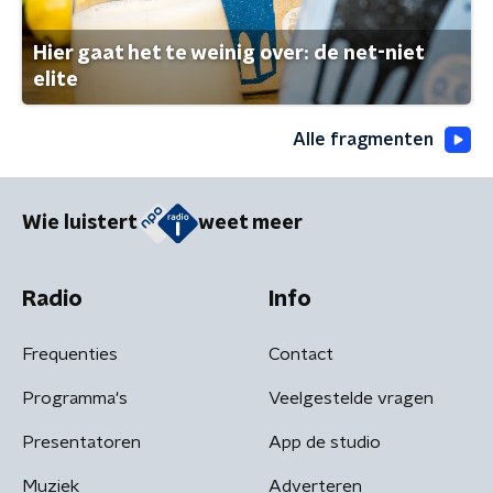
Hier gaat het te weinig over: de net-niet
elite
Alle fragmenten
Wie luistert
weet meer
Radio
Info
Frequenties
Contact
Programma's
Veelgestelde vragen
Presentatoren
App de studio
Muziek
Adverteren