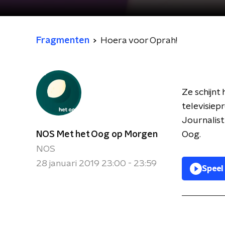
Fragmenten
Hoera voor Oprah!
Ze schijnt
televisiep
Journalist
NOS Met het Oog op Morgen
Oog.
NOS
28 januari 2019 23:00 - 23:59
Speel