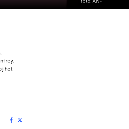
foto:
ANP
,
nfrey.
ij het