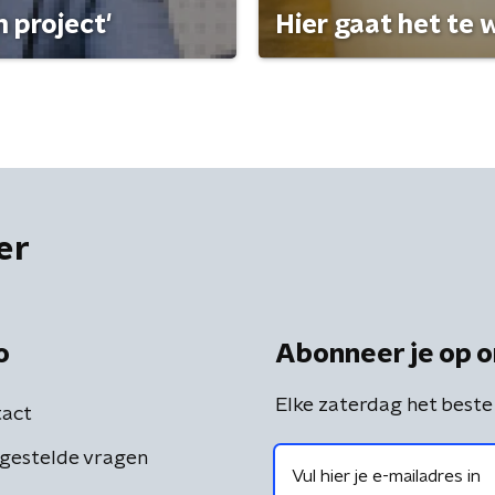
 project'
Hier gaat het te w
er
o
Abonneer je op o
Elke zaterdag het beste
act
gestelde vragen