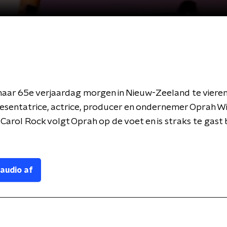
 haar 65e verjaardag morgen in Nieuw-Zeeland te vieren
resentatrice, actrice, producer en ondernemer Oprah Wi
 Carol Rock volgt Oprah op de voet en is straks te gast b
 audio af