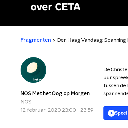
over CETA
Fragmenten
Den Haag Vandaag: Spanning l
De Christ
uur spreek
tussen de 
NOS Met het Oog op Morgen
spannende 
NOS
12 februari 2020 23:00 - 23:59
Speel