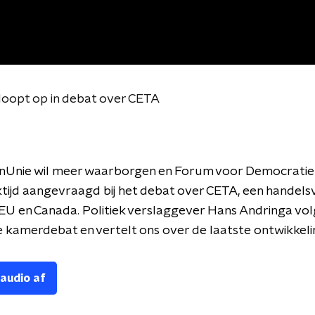
oopt op in debat over CETA
enUnie wil meer waarborgen en Forum voor Democratie 
tijd aangevraagd bij het debat over CETA, een handel
EU en Canada. Politiek verslaggever Hans Andringa volg
kamerdebat en vertelt ons over de laatste ontwikkeli
 audio af