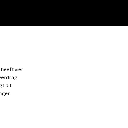
heeft vier
sverdrag
t dit
ngen.