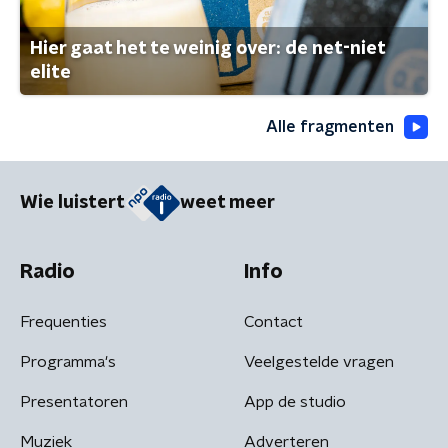
Hier gaat het te weinig over: de net-niet
elite
Alle fragmenten
Wie luistert
weet meer
Radio
Info
Frequenties
Contact
Programma's
Veelgestelde vragen
Presentatoren
App de studio
Muziek
Adverteren